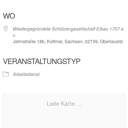
ICS herunterladen
Google Kalender
iCalendar
Office 365
Outlook Live
WO
Wiedergegründete Schützengesellschaft Eibau 1707 e.
v.
Jahnstraße 18b, Kottmar, Sachsen, 02739, Oberlausitz
VERANSTALTUNGSTYP
Arbeitsdienst
Lade Karte ...