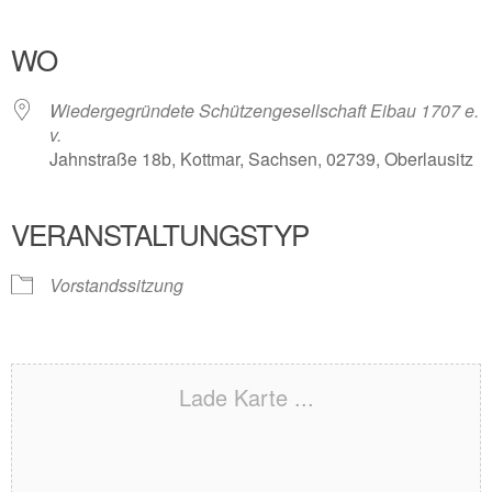
ICS herunterladen
Google Kalender
iCalendar
Office 365
Outlook Live
WO
Wiedergegründete Schützengesellschaft Eibau 1707 e.
v.
Jahnstraße 18b, Kottmar, Sachsen, 02739, Oberlausitz
VERANSTALTUNGSTYP
Vorstandssitzung
Lade Karte ...