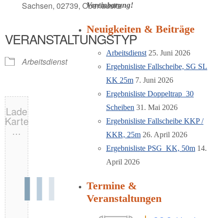
Sachsen, 02739, Oberlausitz
Vereinbarung!
Neuigkeiten & Beiträge
VERANSTALTUNGSTYP
Arbeitsdienst
25. Juni 2026
Arbeitsdienst
Ergebnisliste Fallscheibe, SG SL
KK 25m
7. Juni 2026
Ergebnisliste Doppeltrap_30
Scheiben
31. Mai 2026
Lade
Karte
Ergebnisliste Fallscheibe KKP /
...
KKR, 25m
26. April 2026
Ergebnisliste PSG_KK, 50m
14.
April 2026
Termine &
Veranstaltungen