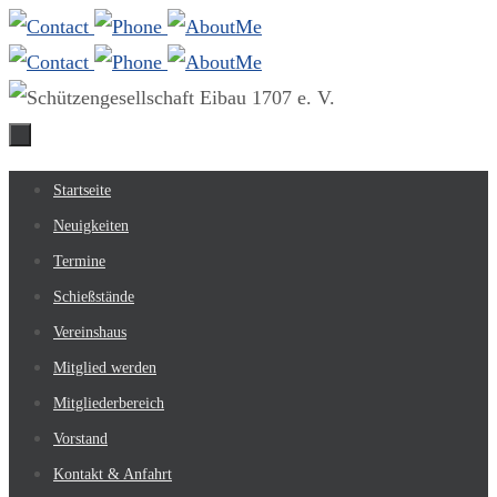
Zum
Inhalt
springen
Zum
Startseite
Inhalt
Neuigkeiten
springen
Termine
Schießstände
Vereinshaus
Mitglied werden
Mitgliederbereich
Vorstand
Kontakt & Anfahrt