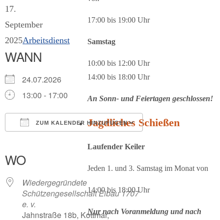
17.
17:00 bis 19:00 Uhr
September
2025
Arbeitsdienst
Samstag
WANN
10:00 bis 12:00 Uhr
14:00 bis 18:00 Uhr
24.07.2026
13:00 - 17:00
An Sonn- und Feiertagen geschlossen!
Jagdliches Schießen
ZUM KALENDER HINZUFÜGEN
ICS herunterladen
Google Kalender
iCalendar
Office 365
Outlook Live
Laufender Keiler
WO
Jeden 1. und 3. Samstag im Monat von
Wiedergegründete
14:00 bis 18:00 Uhr
Schützengesellschaft Eibau 1707
e. v.
Nur
nach Voranmeldung
und nach
Jahnstraße 18b, Kottmar,