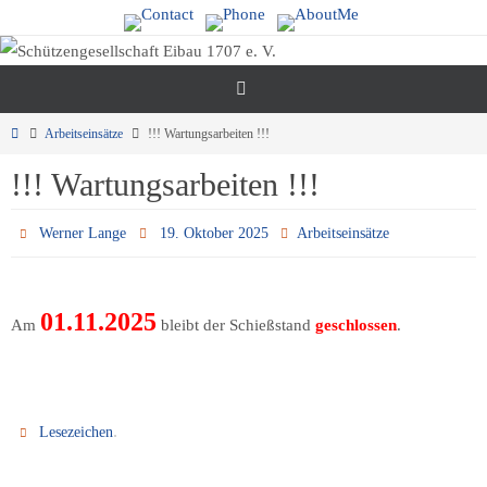
Zum
Inhalt
springen
Start
Arbeitseinsätze
!!! Wartungsarbeiten !!!
!!! Wartungsarbeiten !!!
Werner Lange
19. Oktober 2025
Arbeitseinsätze
01.11.2025
Am
bleibt der Schießstand
geschlossen
.
.
Lesezeichen